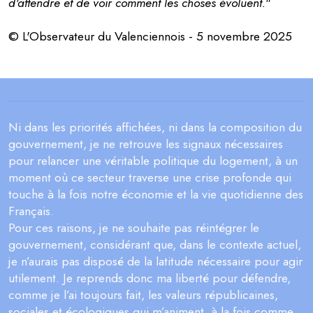
d'attendre et de voir comment les choses évoluent.
"
© L'Observateur du Valenciennois - 5 novembre 2025
Ni dans les priorités affichées, ni dans la composition du
gouvernement, je ne retrouve les signaux nécessaires
pour relancer une véritable politique du logement, à un
moment où ce secteur traverse une crise profonde qui
touche à la fois notre économie et la vie quotidienne des
Français.
Pour ces raisons, je ne souhaite pas réintégrer le
gouvernement, considérant que, dans le contexte actuel,
je n’aurais pas disposé de la latitude nécessaire pour agir
utilement. Je reprends donc ma liberté pour défendre,
comme je l’ai toujours fait, les valeurs républicaines,
sociales et écologiques qui m’animent, à la fois comme