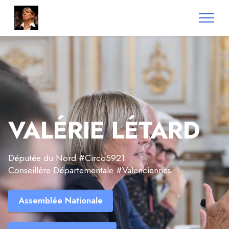
VALÉRIE LÉTARD
Députée du Nord #Circo5921
Conseillère Départementale #Valenciennes
Assemblée Nationale